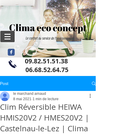
09.82.51.51.38
06
.68.52.64.75
Post
le marchand arnaud
8 mai 2021
1 min de lecture
Clim Réversible HEIWA
HMIS20V2 / HMES20V2 |
Castelnau-le-Lez | Clima