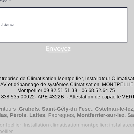
esse
Envoyez
ntreprise de
Climatisation Montpellier
,
Installateur Climatisa
 SAV et dépannage
de systèmes
Climatisation MONTPELLIE
Montpellier 09.82.51.51.38 - 06.68.52.64.75
38 535 00022- APE 4322B - Attestation de capacité VER
entours :
Grabels
,
Saint-Gély-du Fesc
,,
Cstelnau-le-lez
das
,
Pérols
,
Lattes
, Fabrègues,
Montferrier-sur-lez
,
Sa
ntpellier, Installation climatisation montpellier; installateu
ellier