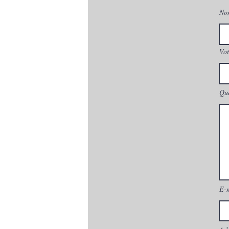
No
Vot
Que
E-