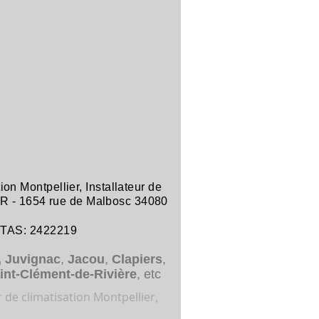
tion Montpellier
,
Installateur de
R -
1654 rue de Malbosc 34080
ITAS: 2422219
,
Juvignac
,
Jacou
,
Clapiers
,
int-Clément-de-Rivière
, etc
r de climatisation Montpellier,