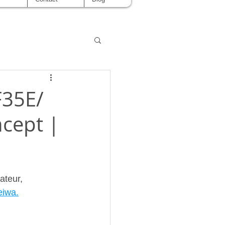
F35E/
ncept |
ateur, 
eiwa.