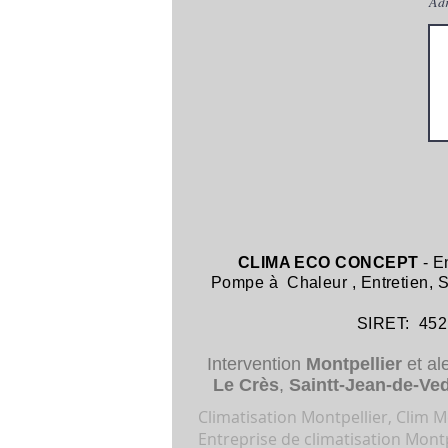
Adr
CLIMA ECO CONCEPT
- E
Pompe à Chaleur
,
Entretien,
SIRET: 452 8
Intervention
Montpellier
et al
Le Crès
,
Saintt-Jean-de-Ve
Climatisation Montpellier, Clim Mo
Entreprise de climatisation Montp