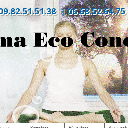
09.82.51.51.38 | 06.68.52.64.75
ma Eco Con
rvices
Promotions
Réalisations
Avis client