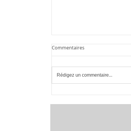
Commentaires
Rédigez un commentaire...
Installateur de Climatisation
à Montpellier 34 | clima eco
concept | France