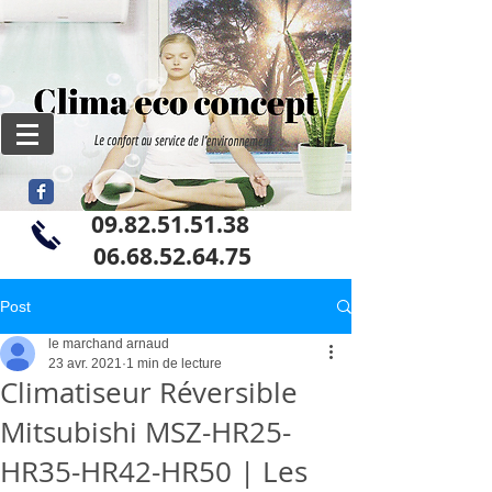
09.82.51.51.38
06
.68.52.64.75
Post
le marchand arnaud
23 avr. 2021
1 min de lecture
Climatiseur Réversible
Mitsubishi MSZ-HR25-
HR35-HR42-HR50 | Les