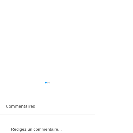
Commentaires
Climatisation réversible
Climatiseur Mit
Rédigez un commentaire...