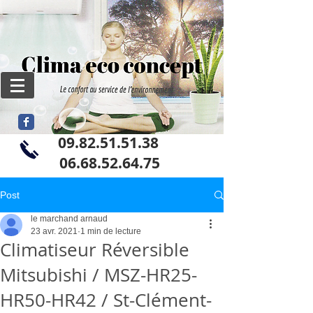
09.82.51.51.38
06
.68.52.64.75
Post
le marchand arnaud
23 avr. 2021
1 min de lecture
Climatiseur Réversible
Mitsubishi / MSZ-HR25-
HR50-HR42 / St-Clément-