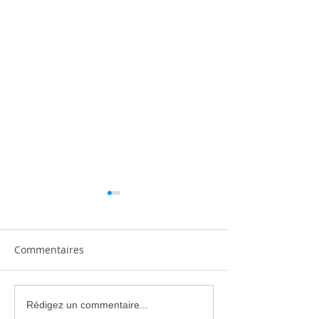
Commentaires
Climatisation réversible
Climatiseur Mit
Rédigez un commentaire...