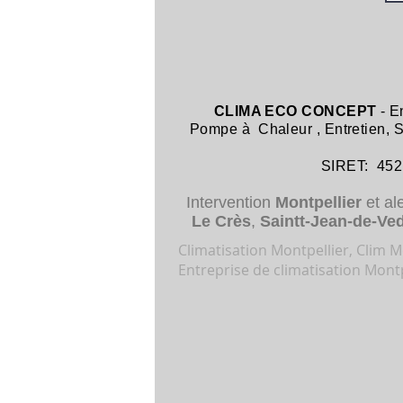
CLIMA ECO CONCEPT
- E
Pompe à Chaleur
,
Entretien,
SIRET: 452 8
Intervention
Montpellier
et al
Le Crès
,
Saintt-Jean-de-Ve
Climatisation Montpellier, Clim Mo
Entreprise de climatisation Montp