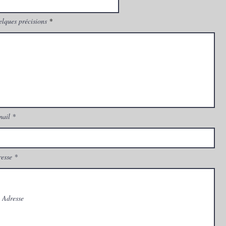
lques précisions
mail
esse