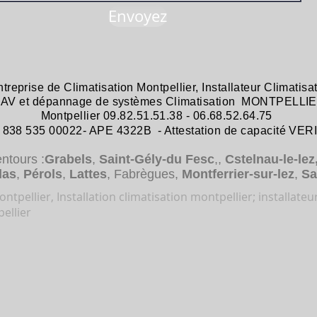
Envoyez
ntreprise de
Climatisation Montpellier
,
Installateur Climatisa
 SAV et dépannage
de systèmes
Climatisation MONTPELLIE
Montpellier 09.82.51.51.38 - 06.68.52.64.75
38 535 00022- APE 4322B - Attestation de capacité VER
entours :
Grabels
,
Saint-Gély-du Fesc
,,
Cstelnau-le-lez
das
,
Pérols
,
Lattes
, Fabrègues,
Montferrier-sur-lez
,
Sa
ntpellier, Installation climatisation montpellier; installateu
ellier