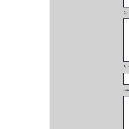
Que
E-
Adr