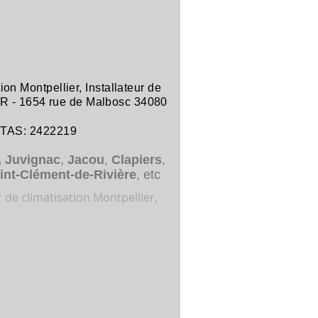
tion Montpellier
,
Installateur de
R -
1654 rue de Malbosc 34080
ITAS: 2422219
,
Juvignac
,
Jacou
,
Clapiers
,
int-Clément-de-Rivière
, etc
r de climatisation Montpellier,