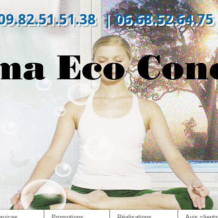
09.82.51.51.38 | 06.68.52.64.75
ma Eco Con
rvices
Promotions
Réalisations
Avis client