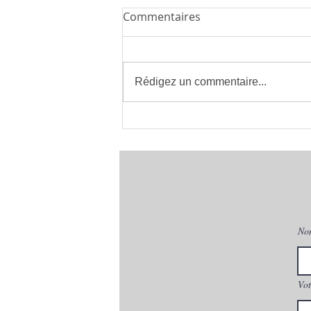
Commentaires
Rédigez un commentaire...
Installateur de Climatisation
à Montpellier 34 | clima eco
concept | France
No
Vot