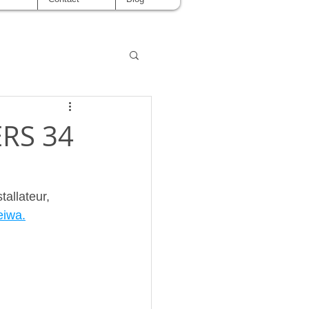
ERS 34
tallateur, 
eiwa.