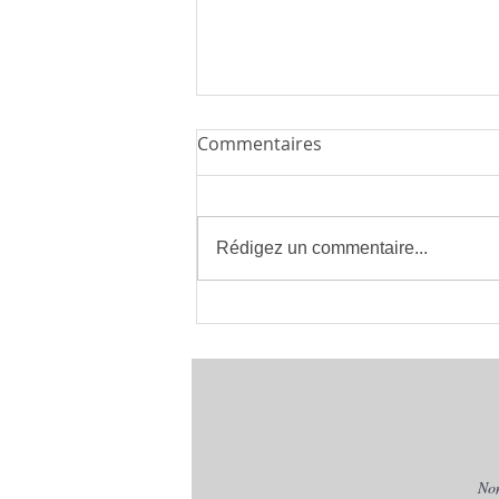
Commentaires
Rédigez un commentaire...
Installateur de Climatisation
à Montpellier 34 | clima eco
concept | France
No