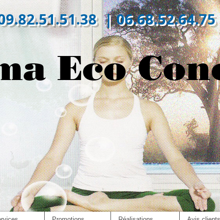
09.82.51.51.38 | 06.68.52.64.75
ma Eco Con
rvices
Promotions
Réalisations
Avis client