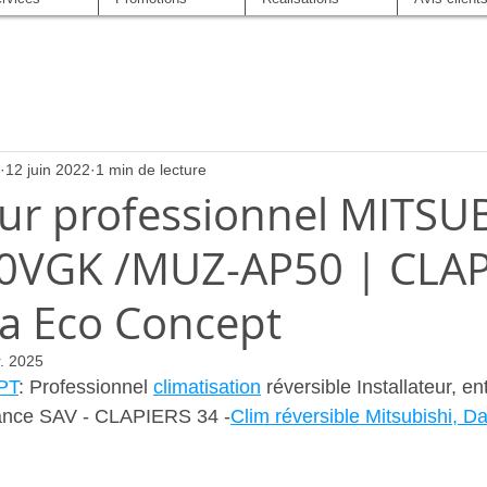
12 juin 2022
1 min de lecture
eur professionnel MITSU
0VGK /MUZ-AP50 | CLAP
ma Eco Concept
r. 2025
PT
: Professionnel 
climatisation
 réversible Installateur, ent
ance SAV - CLAPIERS 34 -
Clim réversible Mitsubishi, Da