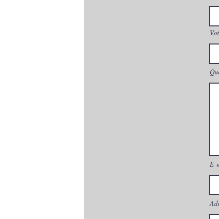
Vot
Que
E-
Adr