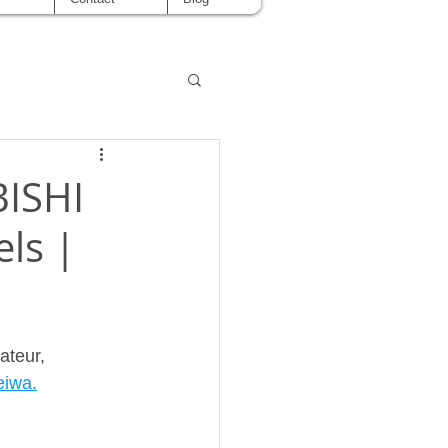
BISHI
ls |
ateur, 
eiwa.