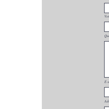
Vot
Que
E-
Adr