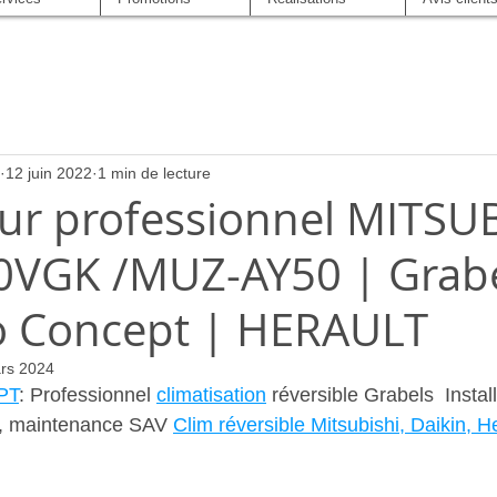
12 juin 2022
1 min de lecture
eur professionnel MITSU
VGK /MUZ-AY50 | Grabe
o Concept | HERAULT
rs 2024
PT
: Professionnel 
climatisation
 réversible Grabels  Install
e, maintenance SAV 
Clim réversible Mitsubishi, Daikin, H