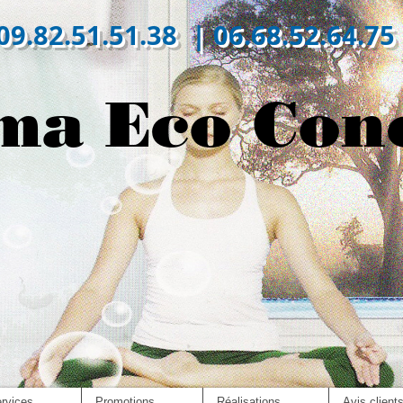
09.82.51.51.38 | 06.68.52.64.75
ma Eco Con
rvices
Promotions
Réalisations
Avis client