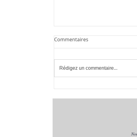
Commentaires
Rédigez un commentaire...
Installateur de Climatisation
à Montpellier 34 | clima eco
concept | France
No