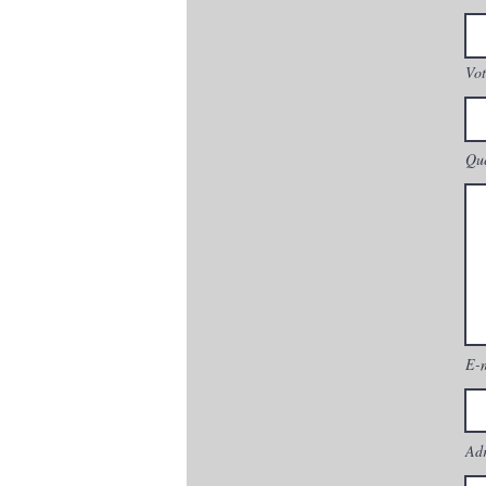
Vot
Que
E-
Adr