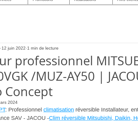
12 juin 2022
1 min de lecture
eur professionnel MITSU
0VGK /MUZ-AY50 | JACO
o Concept
ars 2024
PT
: Professionnel 
climatisation
 réversible Installateur, ent
ance SAV - JACOU -
Clim réversible Mitsubishi, Daikin, 