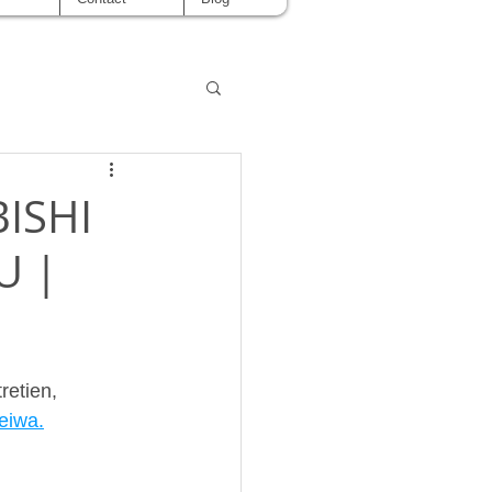
BISHI
U |
retien, 
Heiwa.