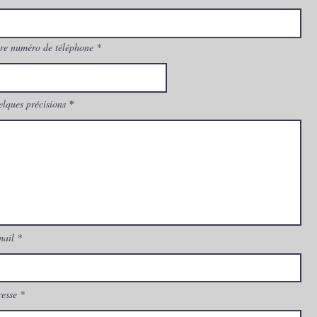
re numéro de téléphone
lques précisions
mail
esse