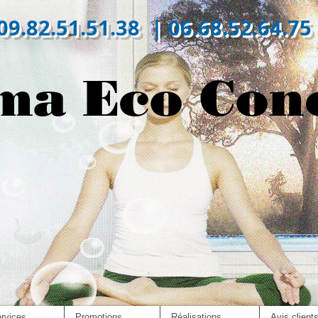
09.82.51.51.38 | 06.68.52.64.75
ma Eco Con
rvices
Promotions
Réalisations
Avis client