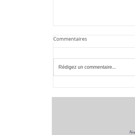
Commentaires
Rédigez un commentaire...
Installateur de Climatisation
à Montpellier 34 | clima eco
concept | France
No