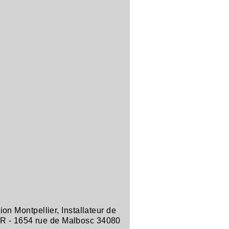
tion Montpellier
,
Installateur de
R -
1654 rue de Malbosc 34080