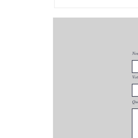
Clim multi split Montpellier
MITSUBISHI MXZ-3F54VF
avec Unités int. TARIF
GROSSISTE à 34080 Malbosc
MONTPELLIER
No
Vot
Que