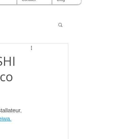
SHI
Eco
tallateur, 
eiwa.