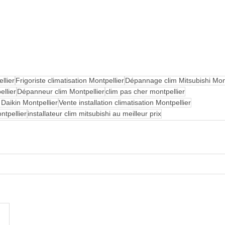
llier
Frigoriste climatisation Montpellier
Dépannage clim Mitsubishi Mont
ellier
Dépanneur clim Montpellier
clim pas cher montpellier
Daikin Montpellier
Vente installation climatisation Montpellier
ntpellier
installateur clim mitsubishi au meilleur prix