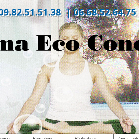
09.82.51.51.38 | 06.68.52.64.75
ma Eco Con
rvices
Promotions
Réalisations
Avis client