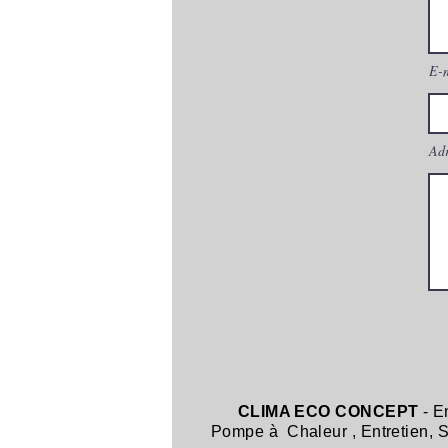
E-
Adr
CLIMA ECO CONCEPT
- E
Pompe à Chaleur
,
Entretien,