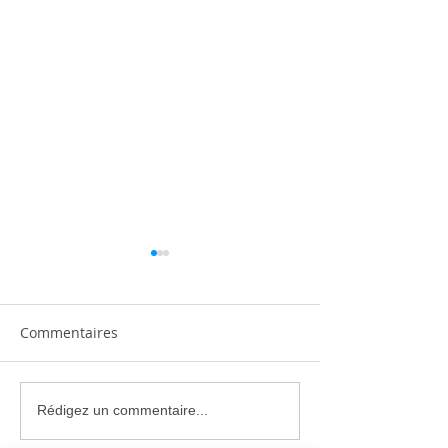
Commentaires
Climatisation réversible
Climatiseur Mit
Rédigez un commentaire...
silencieuse : comment
Electric : Gam