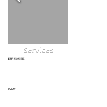
Services
EFFICACITE
Pour votre Installation de climatisation
réversible sur Montpellier et ses environs, un
installateur qualifié se déplacera afin d'établir
un devis dans les plus brefs délais. Après
accord, votre climatiseur réversible sera
installé rapidement avec un travail soigné en
respect avec l'esthétisme de votre logement.
S.A.V
sans la moindre inquiétude en liaison
directe avec le constructeur.
En savoir plus