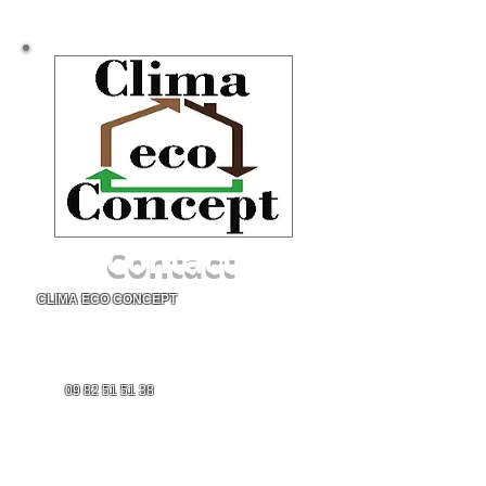
Climatisation Montpellier - Installation de
Climatisation Montpellier - Installateur
de climatisation à Montpellier - Pose de
climatisation à Montpellier
Contact
CLIMA ECO CONCEPT
1654 rue de Malbosc
34080 Montpellier
Tél :
09 82 51 51 38
Port :
06 68 52 64 75
Email :
clima.eco.concept.34@gmail.com
DEMANDE de DEVIS