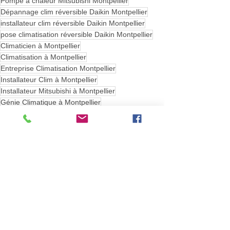
Pompe à chaleur Mitsubishi Montpellier
Dépannage clim réversible Daikin Montpellier
installateur clim réversible Daikin Montpellier
pose climatisation réversible Daikin Montpellier
Climaticien à Montpellier
Climatisation à Montpellier
Entreprise Climatisation Montpellier
Installateur Clim à Montpellier
Installateur Mitsubishi à Montpellier
Génie Climatique à Montpellier
Climatisation Pompe à chaleur Montpellier
Devis Gratuit Pose Climatiseur Montpellier
Pose Pompe à chaleur Mitsubishi Montpellier
Pose Pompe à Chaleur Daikin Montpellier
devis gratuit installateur climatiseur montpellier
Devis Gratuit installation clim à Montpellier
Quel Installateur choisir pour une pose de climatiseur à Montpellier ?
Pose de Climatisation à Montpellier
Quelle puissance choisir pour mon Climatiseur ?
Quelle marque de Climatiseur à Montpellier
Conseils pour Climatiser ma Maison à Montpellier