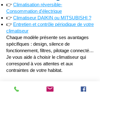
👉
Climatisation réversible-
Consommation d'électrique
👉
Climatiseur DAIKIN ou MITSUBISHI ?
👉
Entretien et contrôle périodique de votre
climatiseur
Chaque modèle présente ses avantages
spécifiques : design, silence de
fonctionnement, filtres, pilotage connecté…
Je vous aide à choisir le climatiseur qui
correspond à vos attentes et aux
contraintes de votre habitat.
DEMANDE de DEVIS
09.82.51.51.38
|
06.68.52.64.75
DEMANDEZ VOTRE DEVIS
Nom et Prénom