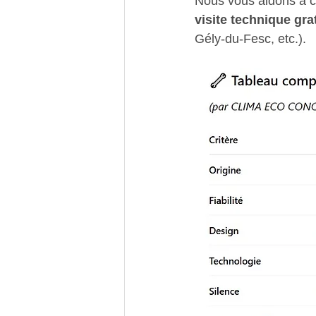
Nous vous aidons à ch
visite technique gra
Gély-du-Fesc, etc.).