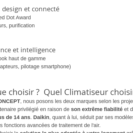
a design et connecté
Red Dot Award
s, purification
ance et intelligence
 look haut de gamme
(capteurs, pilotage smartphone)
 choisir ?  Quel Climatiseur choisi
ONCEPT
, nous posons les deux marques selon les projet
tenaire privilégié en raison de 
son extrême fiabilité
 et d
us de 14 ans
. 
Daikin
, quant à lui, séduit par ses modèle
s fonctions avancées de traitement de l'air.