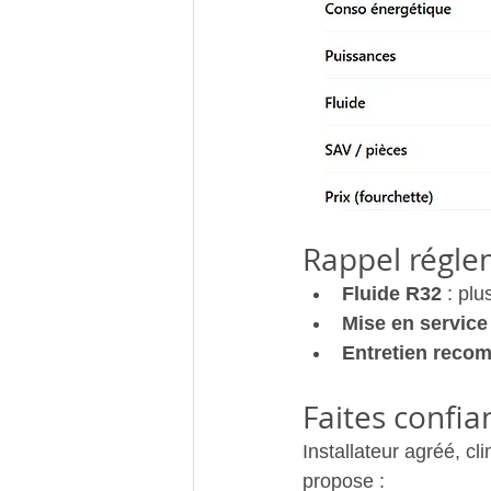
Rappel régle
Fluide R32
 : pl
Mise en service 
Entretien reco
Faites conf
Installateur agréé, cl
propose :