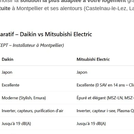
oisir la 
solution la plus adaptée à votre logement
 gr
tuite
 à Montpellier et ses alentours (Castelnau-le-Lez, La