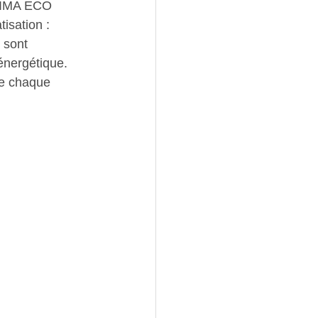
LIMA ECO 
sation : 
 sont 
énergétique. 
de chaque 