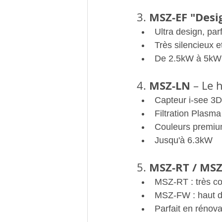
MSZ-EF "Design
3. 
Ultra design, par
Très silencieux e
De 2.5kW à 5kW
MSZ-LN
4. 
 – Le
Capteur i-see 3D
Filtration Plasm
Couleurs premium 
Jusqu'à 6.3kW
MSZ-RT / MS
5. 
MSZ-RT : très c
MSZ-FW : haut d
Parfait en rénova