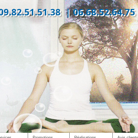
09.82.51.51.38 | 06.68.52.64.75
ma Eco Con
rvices
Promotions
Réalisations
Avis client