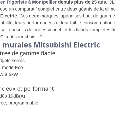
ien
frigoriste à Montpellier
 depuis plus de 25 ans
, C
 un comparatif complet entre deux géants de la climati
Electric
. Ces deux marques japonaises haut de gamme
iabilité, leurs performances et leur faible consommation 
,  conseils de professionnel, et les fiches complètes 
limatiseur choisir ?
murales Mitsubishi Electric
ntrée de gamme fiable
dgets serrés
r, mode Eco
kW à 5kW
encieux et performant
dès 19dB(A)
urée, programmable