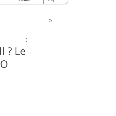
I ? Le
CO