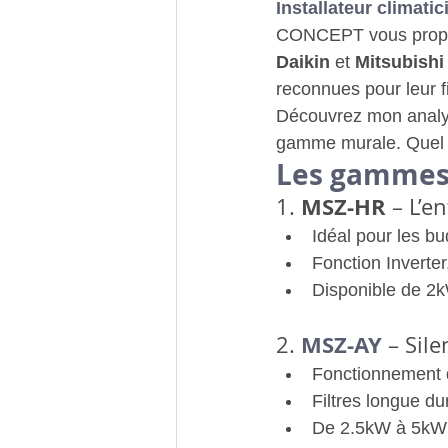
Installateur climatic
CONCEPT vous propose
Daikin
 et 
Mitsubishi 
reconnues pour leur f
Découvrez mon analyse
gamme murale. Quel C
Les gammes 
MSZ-HR
1. 
 – L’e
Idéal pour les bu
Fonction Inverte
Disponible de 2
MSZ-AY
2. 
– Sil
Fonctionnement 
Filtres longue d
De 2.5kW à 5kW