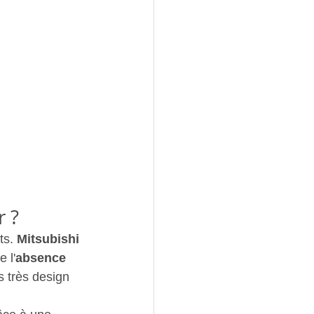
r ?
s. 
Mitsubishi 
e l'
absence 
s très design 