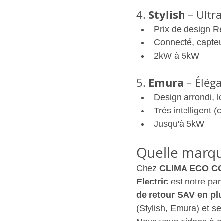
Stylish
4. 
 – Ultr
Prix de design 
Connecté, capteur
2kW à 5kW
Emura
5. 
 – Élég
Design arrondi,
Très intelligent 
Jusqu'à 5kW
Quelle marque
Chez 
CLIMA ECO C
Electric
 est notre par
de retour SAV en pl
(Stylish, Emura) et se