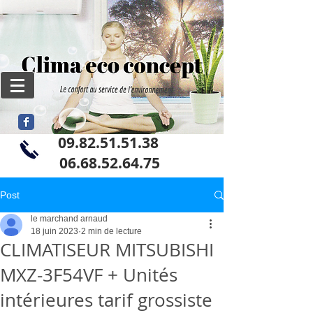
09.82.51.51.38
06
.68.52.64.75
Post
le marchand arnaud
18 juin 2023
2 min de lecture
CLIMATISEUR MITSUBISHI
MXZ-3F54VF + Unités
intérieures tarif grossiste