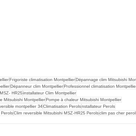
llier
Frigoriste climatisation Montpellier
Dépannage clim Mitsubishi Mont
ellier
Dépanneur clim Montpellier
Professionnel climatisation Montpellie
hi MSZ- HR25
installateur Clim Montpellier
le Mitsubishi Montpellier
Pompe à chaleur Mitsubishi Montpellier
eversible montpellier 34
Climatisation Perols
nstallateur Perols
n Perols
Clim reversible Mitsubishi MSZ-HR25 Perols
clim pas cher perol