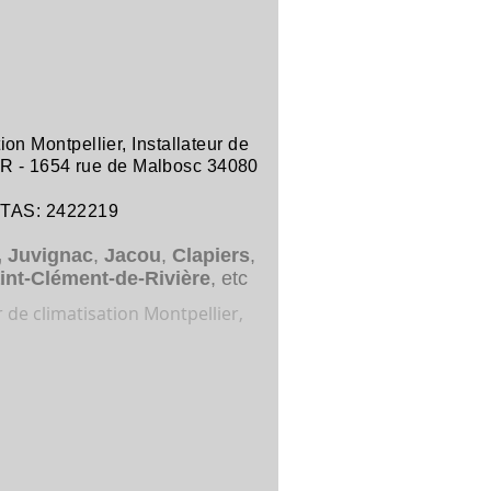
tion Montpellier
,
Installateur de
R -
1654 rue de Malbosc 34080
ITAS: 2422219
,
Juvignac
,
Jacou
,
Clapiers
,
int-Clément-de-Rivière
, etc
r de climatisation Montpellier,