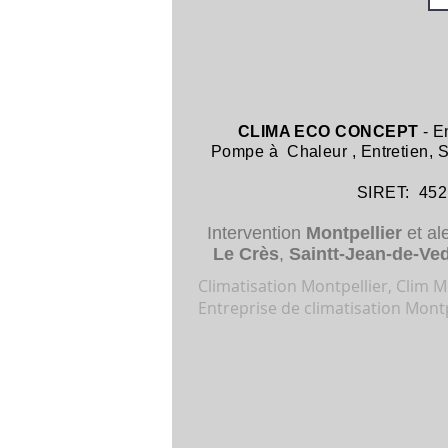
CLIMA ECO CONCEPT
- E
Pompe à Chaleur
,
Entretien,
SIRET: 452 8
Intervention
Montpellier
et al
Le Crès
,
Saintt-Jean-de-Ve
Climatisation Montpellier, Clim Mo
Entreprise de climatisation Montp