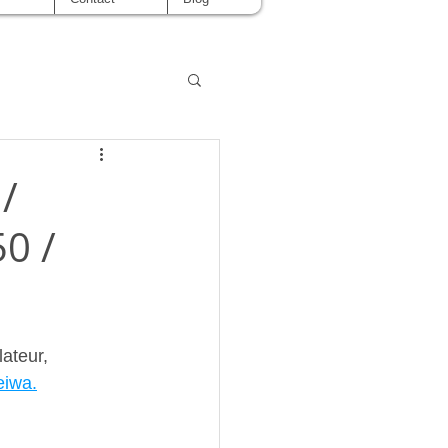
/
0 /
lateur, 
eiwa.