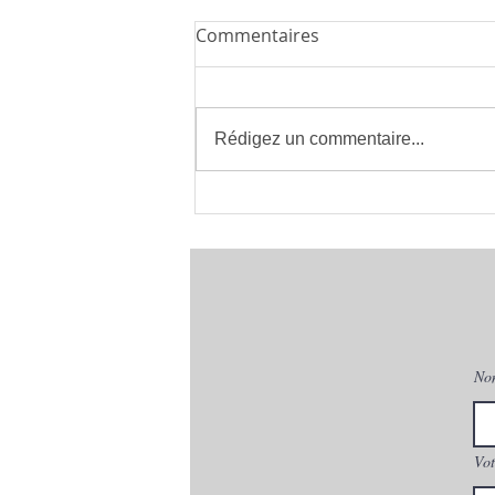
Commentaires
Rédigez un commentaire...
Installateur de Climatisation
à Montpellier 34 | clima eco
concept | France
No
Vot