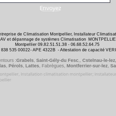
Envoyez
ntreprise de
Climatisation Montpellier
,
Installateur Climatisa
 SAV et dépannage
de systèmes
Climatisation MONTPELLIE
Montpellier 09.82.51.51.38 - 06.68.52.64.75
38 535 00022- APE 4322B - Attestation de capacité VER
entours :
Grabels
,
Saint-Gély-du Fesc
,,
Cstelnau-le-lez
das
,
Pérols
,
Lattes
, Fabrègues,
Montferrier-sur-lez
,
Sa
ntpellier, Installation climatisation montpellier; installateu
ellier