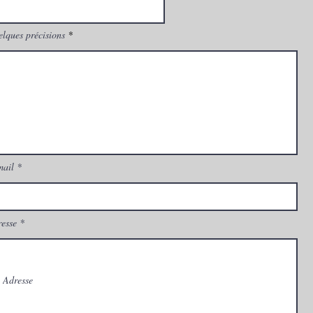
lques précisions
mail
esse