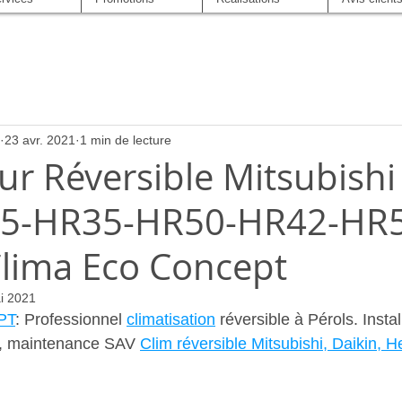
23 avr. 2021
1 min de lecture
ur Réversible Mitsubishi 
5-HR35-HR50-HR42-HR5
Clima Eco Concept
i 2021
PT
: Professionnel 
climatisation
 réversible à Pérols. Instal
e, maintenance SAV 
Clim réversible Mitsubishi, Daikin, H