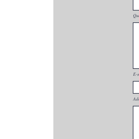
Que
E-
Adr