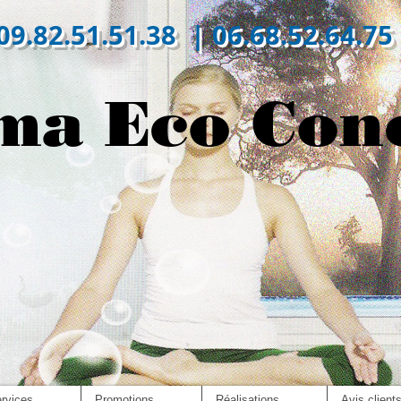
09.82.51.51.38 | 06.68.52.64.75
ma Eco Con
rvices
Promotions
Réalisations
Avis client