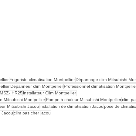
llier
Frigoriste climatisation Montpellier
Dépannage clim Mitsubishi Mont
ellier
Dépanneur clim Montpellier
Professionnel climatisation Montpellie
hi MSZ- HR25
installateur Clim Montpellier
le Mitsubishi Montpellier
Pompe à chaleur Mitsubishi Montpellier
clim pa
seur Mitsubishi Jacou
installation de climatisation Jacou
pose de climatis
on Jacou
clim pas cher jacou