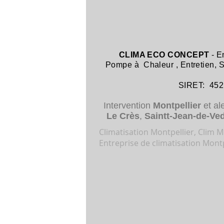
CLIMA ECO CONCEPT
- E
Pompe à Chaleur
,
Entretien,
SIRET: 452 8
Intervention
Montpellier
et al
Le Crès
,
Saintt-Jean-de-Ve
Climatisation Montpellier, Clim Mo
Entreprise de climatisation Montp