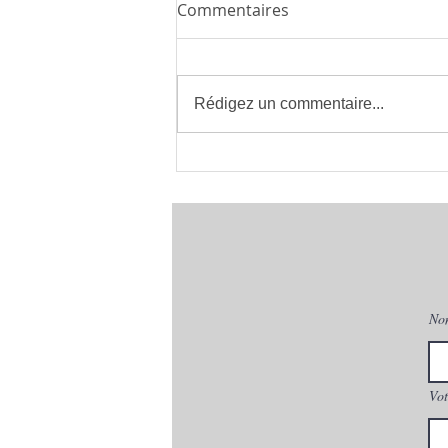
Commentaires
Rédigez un commentaire...
Installateur de Climatisation
à Montpellier 34 | clima eco
concept | France
No
Vot