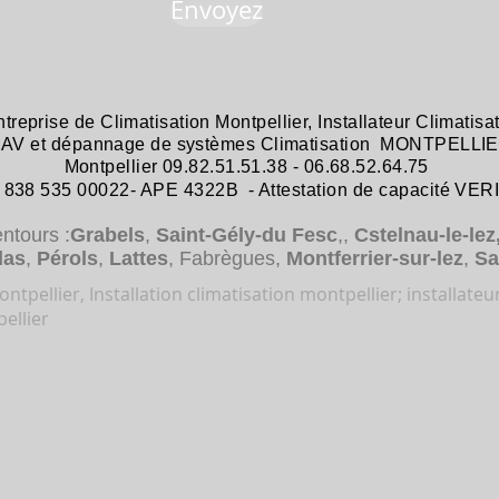
Envoyez
ntreprise de
Climatisation Montpellier
,
Installateur Climatisa
 SAV et dépannage
de systèmes
Climatisation MONTPELLIE
Montpellier 09.82.51.51.38 - 06.68.52.64.75
38 535 00022- APE 4322B - Attestation de capacité VER
entours :
Grabels
,
Saint-Gély-du Fesc
,,
Cstelnau-le-lez
das
,
Pérols
,
Lattes
, Fabrègues,
Montferrier-sur-lez
,
Sa
ntpellier, Installation climatisation montpellier; installateu
ellier