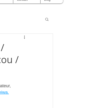
/
ou /
ateur, 
eiwa.