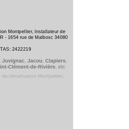
tion Montpellier
,
Installateur de
R -
1654 rue de Malbosc 34080
ITAS: 2422219
,
Juvignac
,
Jacou
,
Clapiers
,
int-Clément-de-Rivière
, etc
r de climatisation Montpellier,