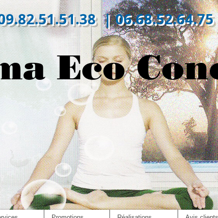
09.82.51.51.38 | 06.68.52.64.75
ma Eco Con
rvices
Promotions
Réalisations
Avis client