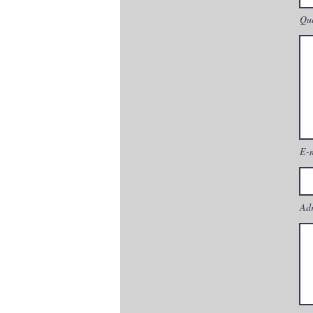
Que
E-
Adr