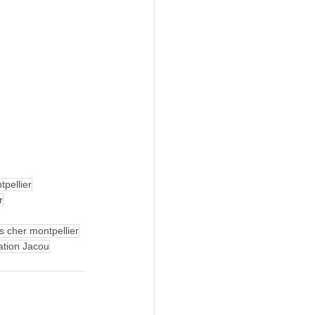
pellier
r
s cher montpellier
ation Jacou