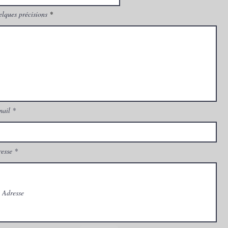
lques précisions
mail
esse