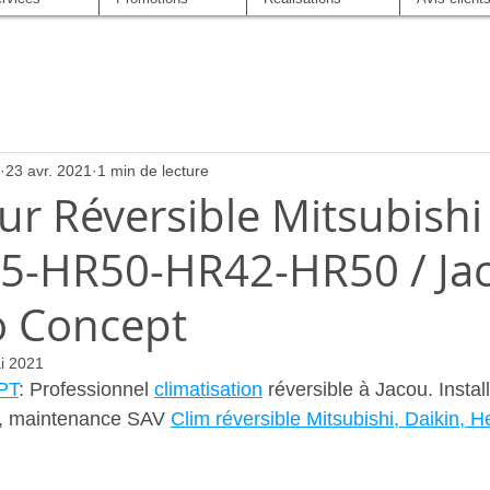
23 avr. 2021
1 min de lecture
ur Réversible Mitsubishi 
-HR50-HR42-HR50 / Jac
o Concept
i 2021
PT
: Professionnel 
climatisation
 réversible à Jacou. Install
e, maintenance SAV 
Clim réversible Mitsubishi, Daikin, H