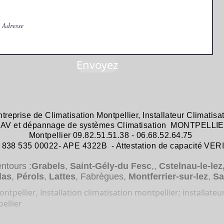
Envoyez
ntreprise de
Climatisation Montpellier
,
Installateur Climatisa
 SAV et dépannage
de systèmes
Climatisation MONTPELLIE
Montpellier 09.82.51.51.38 - 06.68.52.64.75
38 535 00022- APE 4322B - Attestation de capacité VER
entours :
Grabels
,
Saint-Gély-du Fesc
,,
Cstelnau-le-lez
das
,
Pérols
,
Lattes
, Fabrègues,
Montferrier-sur-lez
,
Sa
ntpellier, Installation climatisation montpellier; installateu
ellier