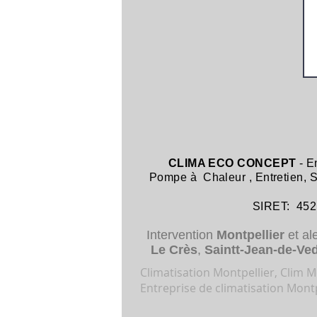
CLIMA ECO CONCEPT
- E
Pompe à Chaleur
,
Entretien,
SIRET: 452 8
Intervention
Montpellier
et al
Le Crès
,
Saintt-Jean-de-Ve
Climatisation Montpellier, Clim Mo
Entreprise de climatisation Montp