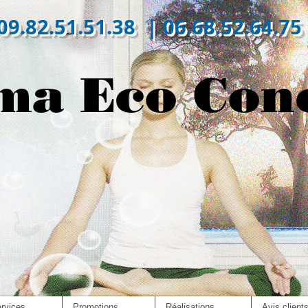
09.82.51.51.38 | 06.68.52.64.75
ma Eco Con
rvices
Promotions
Réalisations
Avis client