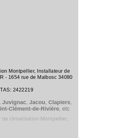
tion Montpellier
,
Installateur de
R -
1654 rue de Malbosc 34080
ITAS: 2422219
,
Juvignac
,
Jacou
,
Clapiers
,
int-Clément-de-Rivière
, etc
r de climatisation Montpellier,