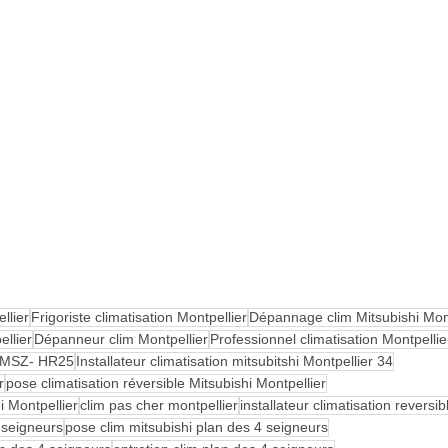
llier
Frigoriste climatisation Montpellier
Dépannage clim Mitsubishi Mont
ellier
Dépanneur clim Montpellier
Professionnel climatisation Montpellie
hi MSZ- HR25
Installateur climatisation mitsubitshi Montpellier 34
r
pose climatisation réversible Mitsubishi Montpellier
 Montpellier
clim pas cher montpellier
installateur climatisation reversi
4 seigneurs
pose clim mitsubishi plan des 4 seigneurs