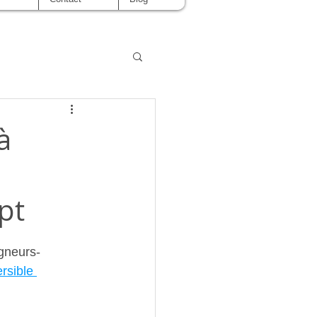
à
pt
igneurs-
rsible 