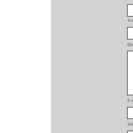
Vot
Que
E-
Adr