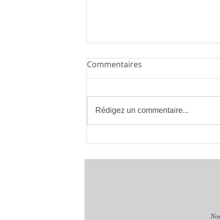
Commentaires
Rédigez un commentaire...
Installateur de Climatisation
à Montpellier 34 | clima eco
concept | France
No