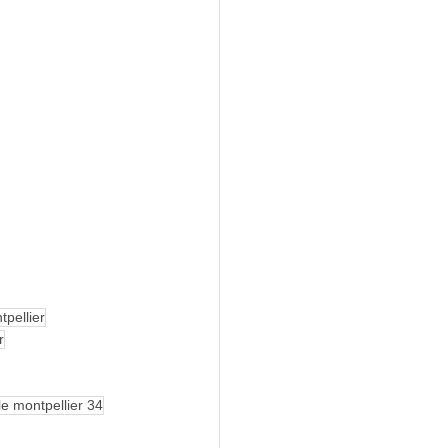
pellier
r
ble montpellier 34