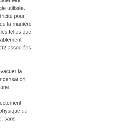
également 
e utilisée.
tricité pour 
de la manière 
les telles que 
rablement 
CO2 associées 
évacuer la 
ondensation 
 une 
rectement 
 physique qui 
e, sans 