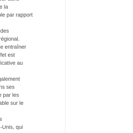
 la 
le par rapport 
 des 
régional. 
e entraîner 
et est 
icative au 
galement 
ns ses 
 par les 
ble sur le 
s 
Unis, qui 