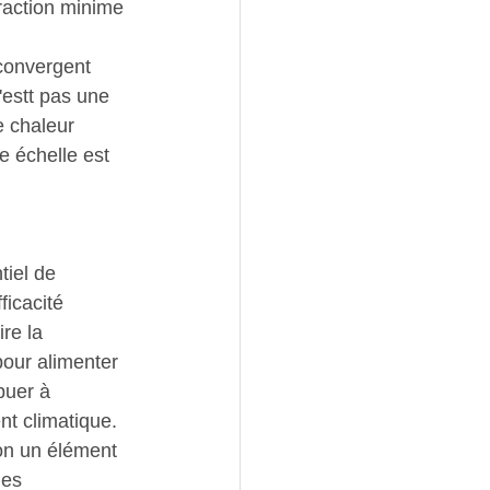
raction minime 
convergent 
'estt pas une 
 chaleur 
e échelle est 
ntiel de 
ficacité 
re la 
pour alimenter 
buer à 
nt climatique. 
on un élément 
les 