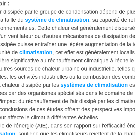
ir :
r dissipée par le groupe de condensation dépend de plu
 taille du 
système de climatisation
, sa capacité de re
ironnementales. Cette chaleur est généralement dispersée
d'un ventilateur ou d'autres mécanismes de dissipation de
issipée puisse entraîner une légère augmentation de la 
unité de 
climatisation
, cet effet est généralement localis
ère significative au réchauffement climatique à l'échelle
tres sources de chaleur urbaine ou industrielle, telles q
es, les activités industrielles ou la combustion des comb
a chaleur dissipée par les 
systèmes de climatisation
 e
s par des organismes spécialisés dans le domaine de la
impact du réchauffement de l'air dissipé par les climatis
conclusions de ces études offrent des perspectives impor
ur affecte le climat à différentes échelles.
e de l'énergie (AIE), dans son rapport sur l'efficacité én
sation
, souligne que les climatiseurs rejettent de la cha