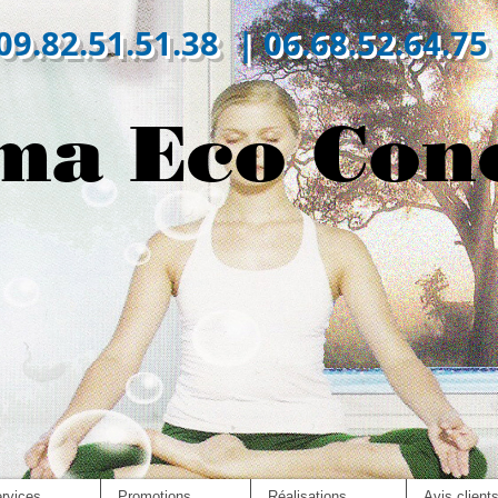
09.82.51.51.38 | 06.68.52.64.75
ma Eco Con
rvices
Promotions
Réalisations
Avis client