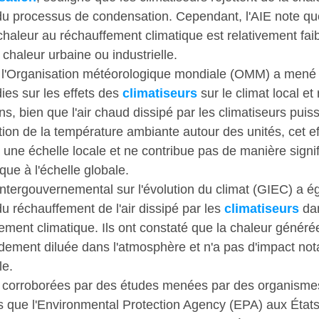
du processus de condensation. Cependant, l'AIE note que
 chaleur au réchauffement climatique est relativement faib
chaleur urbaine ou industrielle.
, l'Organisation météorologique mondiale (OMM) a mené
es sur les effets des 
climatiseurs
 sur le climat local et 
s, bien que l'air chaud dissipé par les climatiseurs puiss
on de la température ambiante autour des unités, cet eff
 une échelle locale et ne contribue pas de manière signif
que à l'échelle globale.
ntergouvernemental sur l'évolution du climat (GIEC) a é
u réchauffement de l'air dissipé par les 
climatiseurs
 da
ement climatique. Ils ont constaté que la chaleur générée
idement diluée dans l'atmosphère et n'a pas d'impact nota
le.
 corroborées par des études menées par des organisme
 que l'Environmental Protection Agency (EPA) aux États-