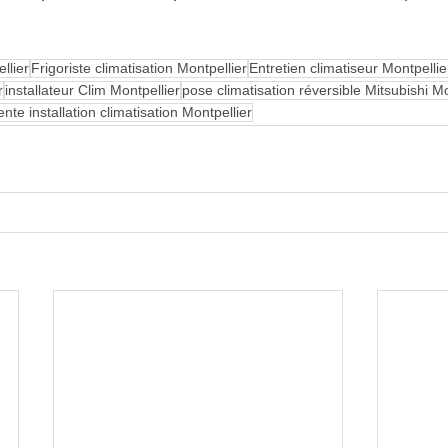
llier
Frigoriste climatisation Montpellier
Entretien climatiseur Montpellie
r
installateur Clim Montpellier
pose climatisation réversible Mitsubishi Mo
ente installation climatisation Montpellier