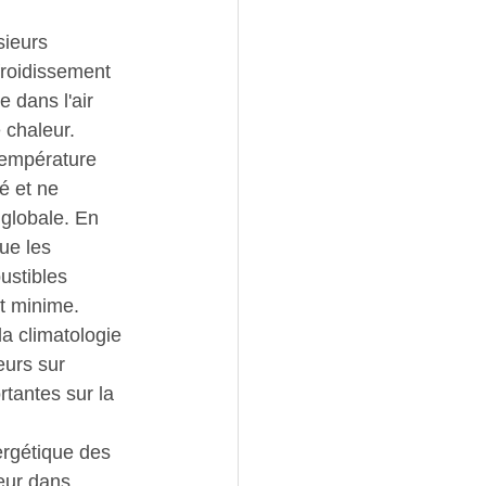
sieurs 
froidissement 
 dans l'air 
 chaleur.
température 
é et ne 
 globale. En 
ue les 
ustibles 
st minime.
 climatologie 
eurs sur 
tantes sur la 
ergétique des 
leur dans 