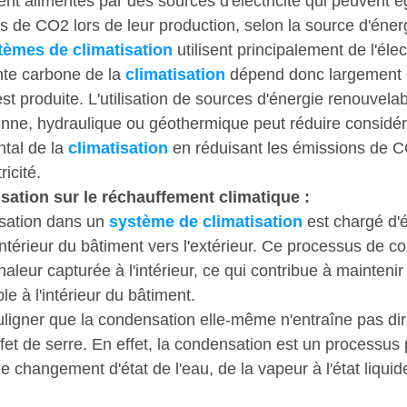
ent alimentés par des sources d'électricité qui peuvent 
 de CO2 lors de leur production, selon la source d'énergi
tèmes de climatisation
 utilisent principalement de l'élec
nte carbone de la 
climatisation
 dépend donc largement 
 est produite. L'utilisation de sources d'énergie renouvelab
lienne, hydraulique ou géothermique peut réduire considé
tal de la 
climatisation
 en réduisant les émissions de 
ricité.
sation sur le réchauffement climatique :
ation dans un 
système de climatisation
 est chargé d'
intérieur du bâtiment vers l'extérieur. Ce processus de c
haleur capturée à l'intérieur, ce qui contribue à maintenir
e à l'intérieur du bâtiment.
ouligner que la condensation elle-même n'entraîne pas di
ffet de serre. En effet, la condensation est un processus
 changement d'état de l'eau, de la vapeur à l'état liquid