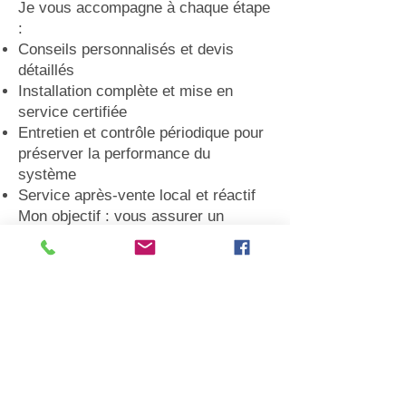
Je vous accompagne à chaque étape
:
Conseils personnalisés et devis
détaillés
Installation complète et mise en
service certifiée
Entretien et contrôle périodique pour
préserver la performance du
système
Service après-vente local et réactif
Mon objectif : vous assurer un
confort optimal été comme hiver,
avec une installation performante,
économique et durable.
📍 Zone d’intervention :
Montpellier
,
Castelnau-le-Lez
,
Grabels
,
Saint-
Gély-du-Fesc,
, Lattes, Juvignac,
Jacou, Montferrier-sur-lez, Saint-
Clément-de-rivière, Clapiers, Lattes,