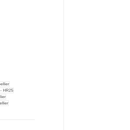
ellier
SZ- HR25
lier
llier