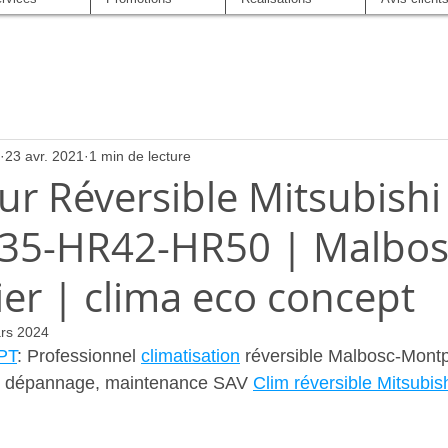
23 avr. 2021
1 min de lecture
ur Réversible Mitsubish
35-HR42-HR50 | Malbos
er | clima eco concept
rs 2024
PT
: Professionnel 
climatisation
 réversible Malbosc-Montpe
en, dépannage, maintenance SAV 
Clim réversible Mitsubish