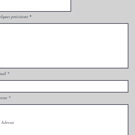
lques précisions
mail
esse