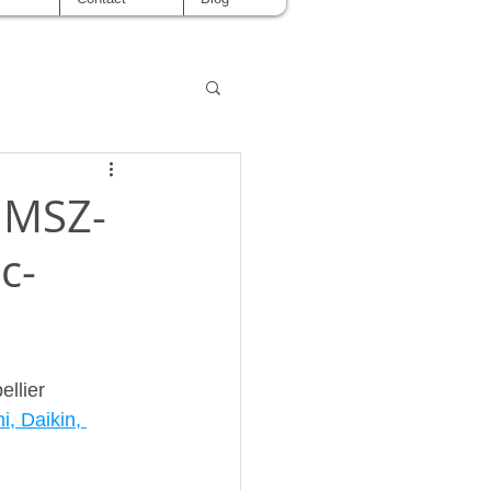
i MSZ-
c-
llier  
i, Daikin, 