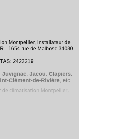
tion Montpellier
,
Installateur de
R -
1654 rue de Malbosc 34080
ITAS: 2422219
,
Juvignac
,
Jacou
,
Clapiers
,
int-Clément-de-Rivière
, etc
r de climatisation Montpellier,