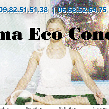
09.82.51.51.38 | 06.68.52.64.75
ma Eco Con
rvices
Promotions
Réalisations
Avis client