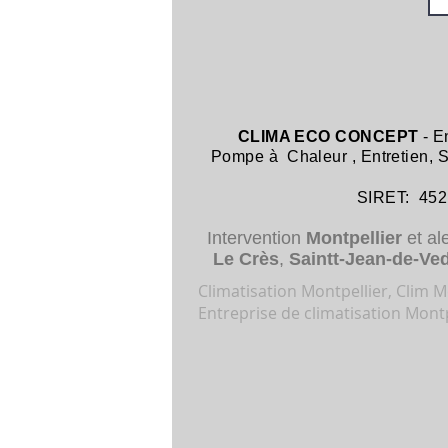
CLIMA ECO CONCEPT
- E
Pompe à Chaleur
,
Entretien,
SIRET: 452 8
Intervention
Montpellier
et al
Le Crès
,
Saintt-Jean-de-Ve
Climatisation Montpellier, Clim Mo
Entreprise de climatisation Montp