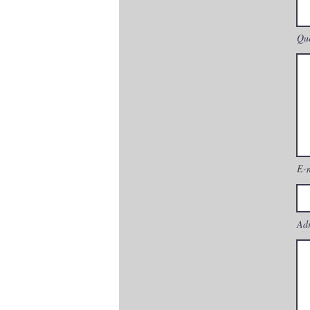
Que
E-
Adr