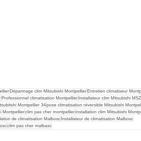
llier
Dépannage clim Mitsubishi Montpellier
Entretien climatiseur Montp
r
Professionnel climatisation Montpellier
Installateur clim Mitsubishi M
itsubitshi Montpellier 34
pose climatisation réversible Mitsubishi Montpel
 Montpellier
clim pas cher montpellier
installation clim Mitsubishi Montpe
llation de climatisation Malbosc
Installateur de climatisation Malbosc
bosc
clim pas cher malbasc