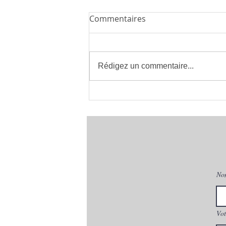
Commentaires
Rédigez un commentaire...
Installateur de Climatisation
à Montpellier 34 | clima eco
concept | France
No
Vot