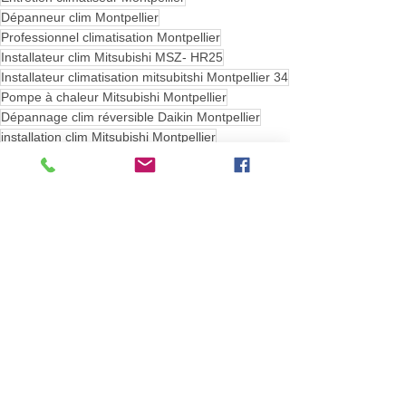
Dépanneur clim Montpellier
Professionnel climatisation Montpellier
Installateur clim Mitsubishi MSZ- HR25
Installateur climatisation mitsubitshi Montpellier 34
Pompe à chaleur Mitsubishi Montpellier
Dépannage clim réversible Daikin Montpellier
installation clim Mitsubishi Montpellier
installateur clim réversible Daikin Montpellier
Pompe à chaleur Daikin Montpellier
Climatisation Montpellier
installation de climatisation Montpellier
clim economique
climatiseur Mitsubishi Montpellier
installateur de climatisation Montpellier
climatieur mitsubishi MSZ-HR25 MUZ-HR25
climatiseur mitsubishi MSZ-HR35 MUZ-HR35
Climatiseur Mitsubishi MSZ-HR42-HMUZ-HR42
Climatiseur Mitsubishi MSZ-HR50 MUZ-HR50
Clim pas cher montpellier
Mono split mitsubishi gamme HR