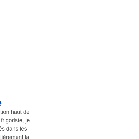
e
tion haut de 
igoriste, je 
és dans les 
lièrement la 