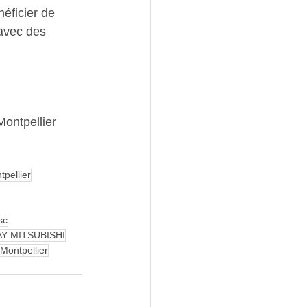
éficier de 
avec des 
                    
                 
 Montpellier
pellier
sc
Y MITSUBISHI
Montpellier