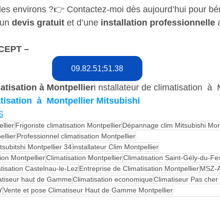
les environs ?👉 Contactez-moi dès aujourd’hui pour bén
’un 
devis gratuit
 et d’une 
installation professionnelle
 
                                                                                   
                                                                            
09.82.51;51.38
atisation à Montpellier
i nstallateur de climatisation  à 
tisation  à  Montpellier Mitsubishi
S
llier
Frigoriste climatisation Montpellier
Dépannage clim Mitsubishi Mont
ellier
Professionnel climatisation Montpellier
itsubitshi Montpellier 34
installateur Clim Montpellier
tion Montpellier
Climatisation Montpellier
Climatisation Saint-Gély-du-Fe
tisation Castelnau-le-Lez
Entreprise de Climatisation Montpellier
MSZ-A
atiseur haut de Gamme
Climatisation economique
Climatiseur Pas cher 
Y
Vente et pose Climatiseur Haut de Gamme Montpellier