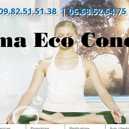
09.82.51.51.38 | 06.68.52.64.75
ma Eco Con
rvices
Promotions
Réalisations
Avis client