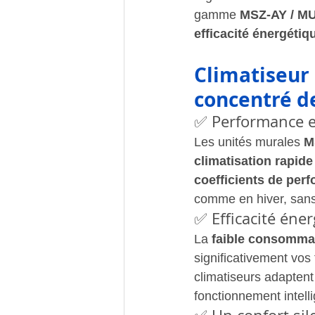
gamme 
MSZ-AY / MU
efficacité énergétiq
Climatiseur 
concentré de
✅ Performance e
Les unités murales 
M
climatisation rapide
coefficients de per
comme en hiver, san
✅ Efficacité éne
La 
faible consommat
significativement vos
climatiseurs adaptent
fonctionnement intell