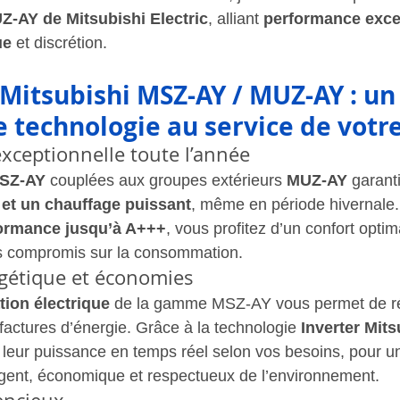
Z-AY de Mitsubishi Electric
, alliant 
performance excep
ue
 et discrétion.
Mitsubishi MSZ-AY / MUZ-AY : un
 technologie au service de votr
xceptionnelle toute l’année
SZ-AY
 couplées aux groupes extérieurs 
MUZ-AY
 garant
 et un chauffage puissant
, même en période hivernale.
formance jusqu’à A+++
, vous profitez d’un confort optim
s compromis sur la consommation.
rgétique et économies
ion électrique
 de la gamme MSZ-AY vous permet de ré
 factures d’énergie. Grâce à la technologie 
Inverter Mits
 leur puissance en temps réel selon vos besoins, pour u
igent, économique et respectueux de l’environnement.