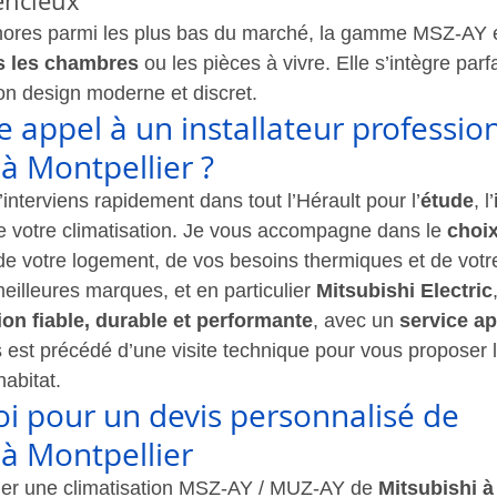
encieux
ores parmi les plus bas du marché, la gamme MSZ-AY e
ns les chambres
 ou les pièces à vivre. Elle s’intègre par
son design moderne et discret.
e appel à un installateur professio
 à Montpellier
 ?
j’interviens rapidement dans tout l’Hérault pour l’
étude
, l’
e votre climatisation. Je vous accompagne dans le 
choix
 de votre logement, de vos besoins thermiques et de votr
meilleures marques, et en particulier 
Mitsubishi Electric
tion fiable, durable et performante
, avec un 
service ap
 est précédé d’une visite technique pour vous proposer la
habitat.
i pour un devis personnalisé de 
 à Montpellier
ler une 
climatisation
 MSZ-AY / MUZ-AY de 
Mitsubishi à