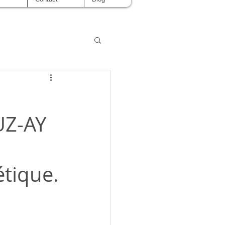
UZ-AY
étique.