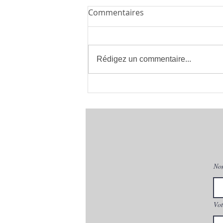
Commentaires
Rédigez un commentaire...
CLIMATISEUR multi-split
MITSUBISHI MXZ-3F54VF
avec Unités intérieures tarif
grossiste Climatisation
MONTPELLIER- Clima Eco
Concept
No
Vot