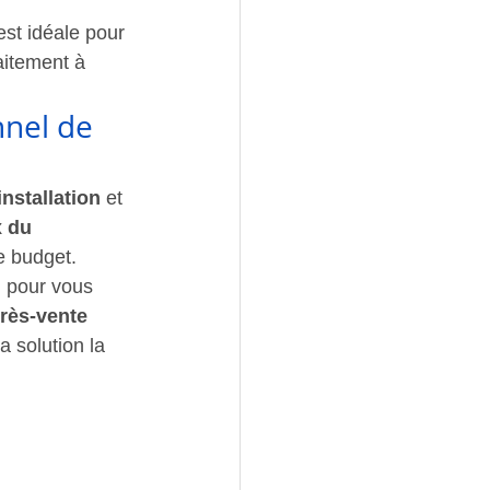
st idéale pour 
faitement à 
nnel de 
installation
 et 
 du 
e budget.
, pour vous 
rès-vente 
 solution la 
 