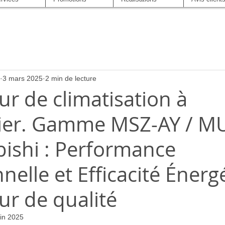
3 mars 2025
2 min de lecture
eur de climatisation à
ier. Gamme MSZ-AY / M
bishi : Performance
nelle et Efficacité Énerg
ur de qualité
uin 2025