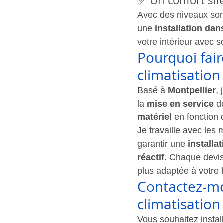
✅ Un confort sil
Avec des niveaux son
une 
installation da
votre intérieur avec 
Pourquoi fair
climatisation
Basé à 
Montpellier
, 
la 
mise en service
 d
matériel
 en fonction
Je travaille avec les 
garantir une 
installa
réactif
. Chaque devis
plus adaptée à votre 
Contactez-mo
climatisation
Vous souhaitez instal